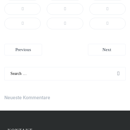
Beitragsnavigation
Previous
Next
Search
for:
Neueste Kommentare