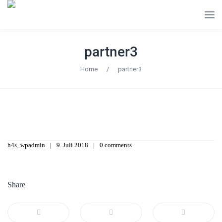
partner3
Home
/
partner3
h4s_wpadmin
9. Juli 2018
0 comments
Share