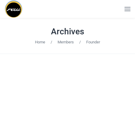
Archives
Home
/
Members
/
Founder
Roger James
CEO
Marie Clark
Co-founder