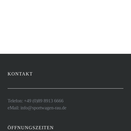
Eugene Cole
Director
KONTAKT
Telefon: +49 (0)89 8913 6666
eMail: info@sportwagen-rau.de
ÖFFNUNGSZEITEN